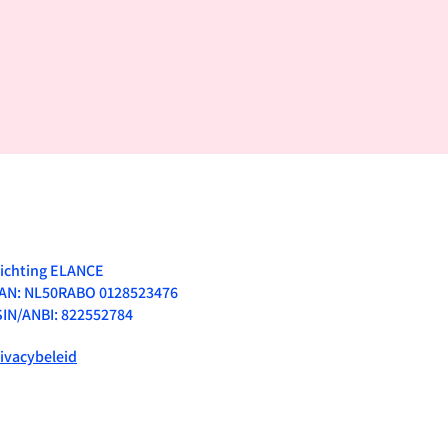
ichting ELANCE
BAN: NL50RABO 0128523476
IN/ANBI: 822552784
ivacybeleid