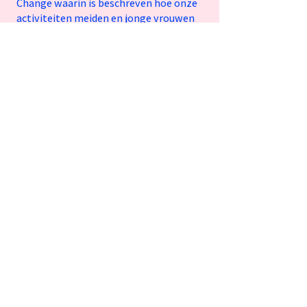
Change waarin is beschreven hoe onze
activiteiten meiden en jonge vrouwen
versterken.
Op basis hiervan voeren wij
effectmetingen uit. Dit doen wij door
middel van structurele voor- en
nametingen met deelnemers, die
samen met hun coach worden ingevuld.
Meiden die deelnemen aan onze
coaching:
voelen zich sterker en zekerder;
leren beter grenzen aangeven;
ontdekken hun talenten;
maken krachtigere keuzes voor hun
toekomst.
De ervaringen en ontwikkeling van
deelnemers gebruiken wij om onze
programma’s continu door te